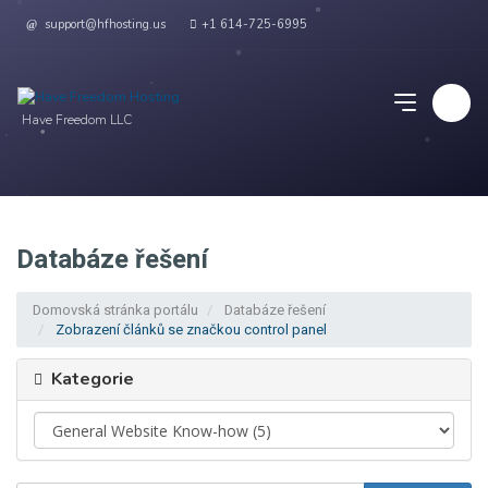
support@hfhosting.us
+1 614-725-6995
Have Freedom LLC
Databáze řešení
Domovská stránka portálu
Databáze řešení
Zobrazení článků se značkou control panel
Kategorie